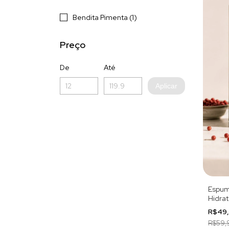
Bendita Pimenta (1)
Preço
De
Até
Aplicar
Espum
Hidra
R$49
R$59,