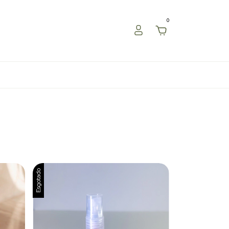
0
Esgotado