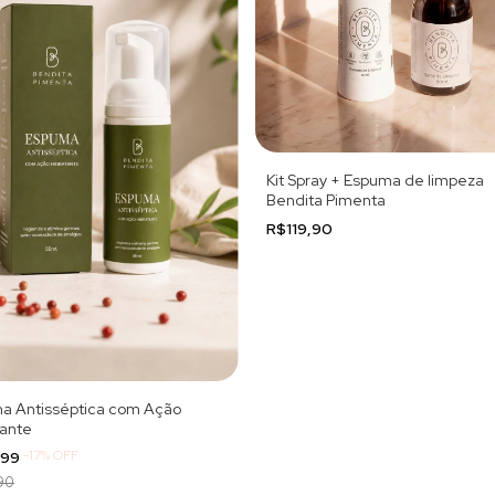
Kit Spray + Espuma de limpeza
Bendita Pimenta
R$119,90
a Antisséptica com Ação
tante
-
17
%
OFF
,99
90